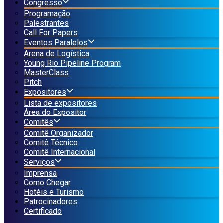
Congresso
Programação
Palestrantes
Call For Papers
Eventos Paralelos
Arena de Logística
Young Rio Pipeline Program
MasterClass
Pitch
Expositores
Lista de expositores
Área do Expositor
Comitês
Comitê Organizador
Comitê Técnico
Comitê Internacional
Serviços
Imprensa
Como Chegar
Hotéis e Turismo
Patrocinadores
Certificado