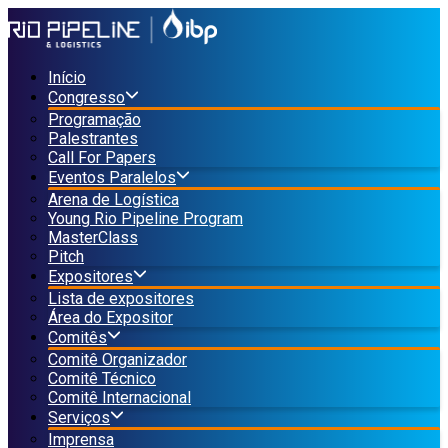
Início
Congresso
Programação
Palestrantes
Call For Papers
Eventos Paralelos
Arena de Logística
Young Rio Pipeline Program
MasterClass
Pitch
Expositores
Lista de expositores
Área do Expositor
Comitês
Comitê Organizador
Comitê Técnico
Comitê Internacional
Serviços
Imprensa