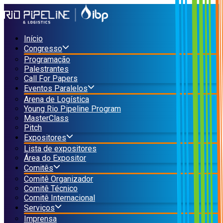
Início
Congresso
Programação
Palestrantes
Call For Papers
Eventos Paralelos
Arena de Logística
Young Rio Pipeline Program
MasterClass
Pitch
Expositores
Lista de expositores
Área do Expositor
Comitês
Comitê Organizador
Comitê Técnico
Comitê Internacional
Serviços
Imprensa