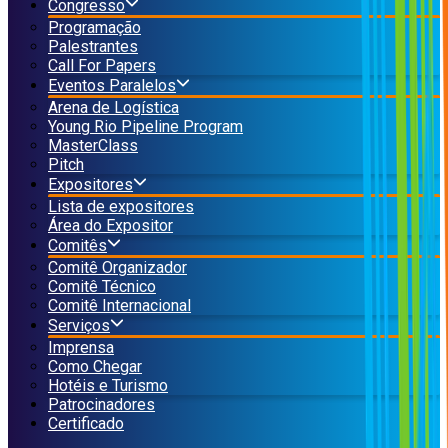
Congresso
Programação
Palestrantes
Call For Papers
Eventos Paralelos
Arena de Logística
Young Rio Pipeline Program
MasterClass
Pitch
Expositores
Lista de expositores
Área do Expositor
Comitês
Comitê Organizador
Comitê Técnico
Comitê Internacional
Serviços
Imprensa
Como Chegar
Hotéis e Turismo
Patrocinadores
Certificado