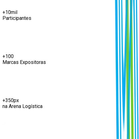
+
10
mil
Participantes
+
100
Marcas Expositoras
+
350
px
na Arena Logística